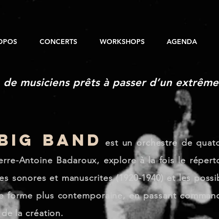
OPOS
CONCERTS
WORKSHOPS
AGENDA
de musiciens prêts à passer d’un extrême à
big band
est un orchestre de quato
erre-Antoine Badaroux, explore à la fois le répert
ves sonores et manuscrites (1920-1940)
et les possi
ne forme plus contemporaine, en passant comman
de la création.