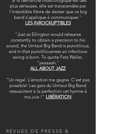
"Si la démarche musicologique est des
plus sérieuses, elle est transcendée par
l’irrésistible fièvre de danser que ce big
band s’applique à communiquer."
LES INROCKUPTIBLES
"Just as Ellington would rehearse
constantly to obtain a precision to his
sound, the Umlaut Big Band is punctilious,
and in that punctiliousness an infectious
swing is born. To quote Fats Waller,
"yeaaaah."
ALL ABOUT JAZZ
"Un régal. L’émotion me gagne. C’est pas
possible! Les gars du Umlaut Big Band
ressuscitent à la perfection cet hymne à
ma joie !"
LIBÉRATION
REVUES DE PRESSE &